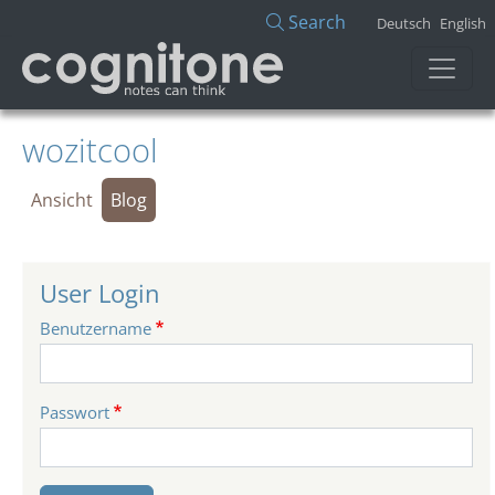
Direkt zum Inhalt
Search
Deutsch
English
wozitcool
Primäre Reiter
Ansicht
Blog
User Login
Benutzername
Passwort