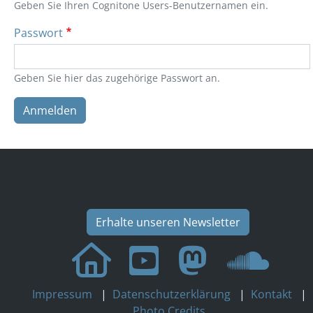
Geben Sie Ihren Cognitone Users-Benutzernamen ein.
Passwort
Geben Sie hier das zugehörige Passwort an.
Anmelden
Erhalte unseren Newsletter
Impressum
|
Datenschutzerklärung
|
Kontakt
|
Photo Credits