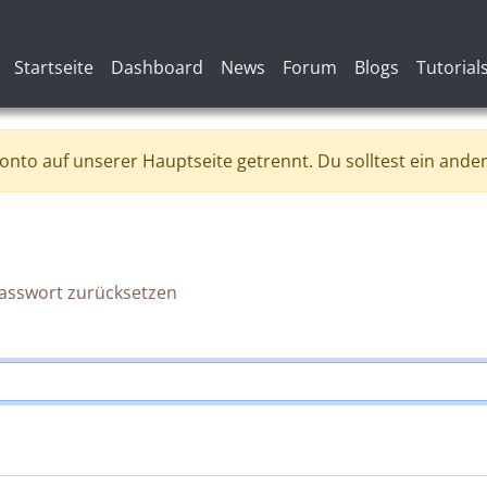
Hauptnavigation
Startseite
Dashboard
News
Forum
Blogs
Tutorial
onto auf unserer Hauptseite getrennt. Du solltest ein ande
asswort zurücksetzen