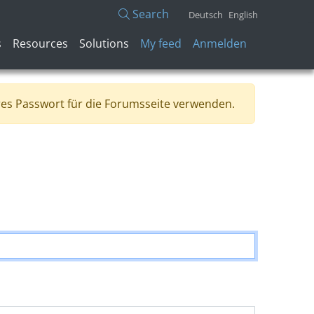
Search
Deutsch
English
Benutzermenü
s
Resources
Solutions
My feed
Anmelden
res Passwort für die Forumsseite verwenden.