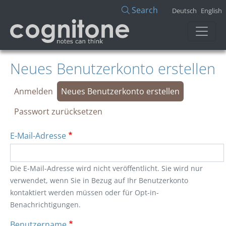
Direkt zum Inhalt
Search
Deutsch
English
Neues Benutzerkonto erstellen
Primäre Reiter
Anmelden
Neues Benutzerkonto erstellen
Passwort zurücksetzen
E-Mail-Adresse
Die E-Mail-Adresse wird nicht veröffentlicht. Sie wird nur
verwendet, wenn Sie in Bezug auf Ihr Benutzerkonto
kontaktiert werden müssen oder für Opt-in-
Benachrichtigungen.
Benutzername