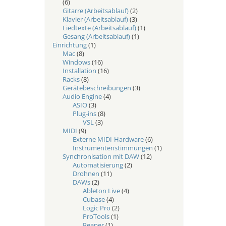
(6)
Gitarre (Arbeitsablauf)
(2)
Klavier (Arbeitsablauf)
(3)
Liedtexte (Arbeitsablauf)
(1)
Gesang (Arbeitsablauf)
(1)
Einrichtung
(1)
Mac
(8)
Windows
(16)
Installation
(16)
Racks
(8)
Gerätebeschreibungen
(3)
Audio Engine
(4)
ASIO
(3)
Plug-ins
(8)
VSL
(3)
MIDI
(9)
Externe MIDI-Hardware
(6)
Instrumentenstimmungen
(1)
Synchronisation mit DAW
(12)
Automatisierung
(2)
Drohnen
(11)
DAWs
(2)
Ableton Live
(4)
Cubase
(4)
Logic Pro
(2)
ProTools
(1)
Reaper
(1)