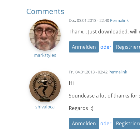
Comments
Do., 03.01.2013 - 22:40
Permalink
Thanx... Just downloaded, will 
Anmelden
oder
Registrier
markstyles
Fr., 04.01.2013 - 02:42
Permalink
Hi
Soundcase a lot of thanks for s
shivaloca
Regards :)
Anmelden
oder
Registrier