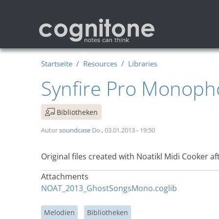
Direkt zum Inhalt
Startseite
Resources
Libraries
Synfire Pro Monopho
Bibliotheken
Autor
soundcase
Do., 03.01.2013 - 19:50
Original files created with Noatikl Midi Cooker a
Attachments
NOAT_2013_GhostSongsMono.coglib
Melodien
Bibliotheken