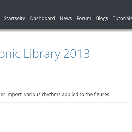
Hauptnavigation
Startseite
Dashboard
News
Forum
Blogs
Tutorial
nic Library 2013
fter import various rhythms applied to the figures.