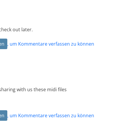
check out later.
en
, um Kommentare verfassen zu können
haring with us these midi files
en
, um Kommentare verfassen zu können