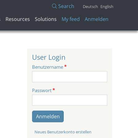
Search
Deutsch
English
Benutzermenü
s
Resources
Solutions
My feed
Anmelden
User Login
Benutzername
Passwort
Anmelden
Neues Benutzerkonto erstellen