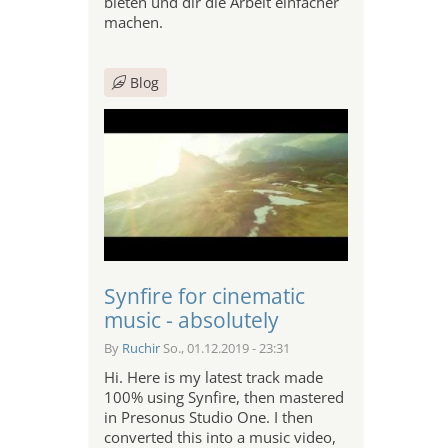
bieten und dir die Arbeit einfacher
machen.
Blog
Synfire for cinematic
music - absolutely
By
Ruchir
So., 01.12.2019 - 23:31
Hi. Here is my latest track made
100% using Synfire, then mastered
in Presonus Studio One. I then
converted this into a music video,