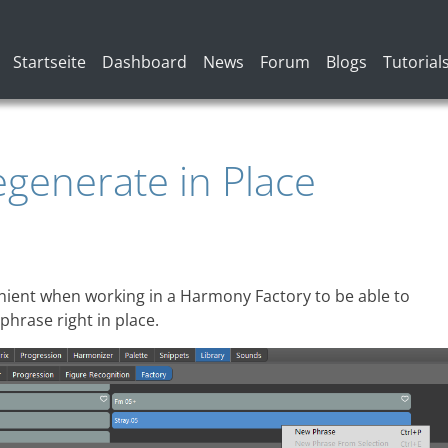
Hauptnavigation
Startseite
Dashboard
News
Forum
Blogs
Tutorial
generate in Place
enient when working in a Harmony Factory to be able to
 phrase right in place.