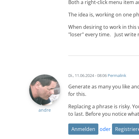
Both a right-click menu item 
The idea is, working on one phr
When desiring to work in this 
"loser" every time. Just write r
Di., 11.06.2024 - 08:06
Permalink
Generate as many you like and 
for this.
Replacing a phrase is risky. Y
andre
to last. Before you notice wha
Anmelden
oder
Registrier